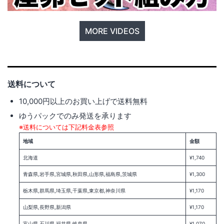
MORE VIDEOS
送料について
10,000円以上のお買い上げで送料無料
ゆうパックでのみ発送を承ります
※送料については下記料金表参照
地域
金額
北海道
¥1,740
青森県,岩手県,宮城県,秋田県,山形県,福島県,茨城県
¥1,300
栃木県,群馬県,埼玉県,千葉県,東京都,神奈川県
¥1,170
山梨県,長野県,新潟県
¥1,170
富山県,石川県,福井県,岐阜県
¥1,070