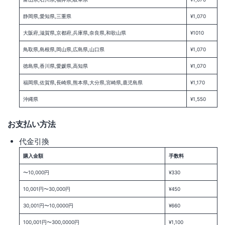
静岡県,愛知県,三重県
¥1,070
大阪府,滋賀県,京都府,兵庫県,奈良県,和歌山県
¥1010
鳥取県,島根県,岡山県,広島県,山口県
¥1,070
徳島県,香川県,愛媛県,高知県
¥1,070
福岡県,佐賀県,長崎県,熊本県,大分県,宮崎県,鹿児島県
¥1,170
沖縄県
¥1,550
お支払い方法
代金引換
購入金額
手数料
〜10,000円
¥330
10,001円〜30,000円
¥450
30,001円〜10,0000円
¥660
100,001円〜300,0000円
¥1,100