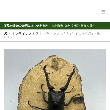
コ
ン
テ
ン
商品合計10,000円以上で送料無料！
※北海道･九州･沖縄・離島を除く
ツ
オンラインストア
ギラファノコギリ(ケイスケ亜種) ♂単
へ
101.2mm
ス
キ
ッ
プ